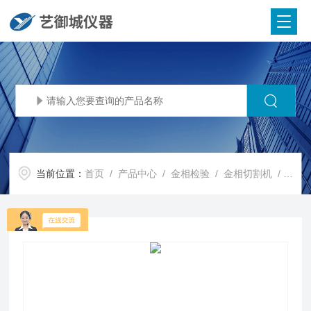
当前位置：
首页
/
产品中心
/
金相检验
/
金相切割机
/ Iqiege®-155D型金相切割机