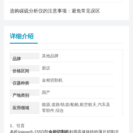
选购碳硫分析仪的注意事项：避免常见误区
详细介绍
其他品牌
品牌
面议
价格区间
金相切割机
仪器种类
国产
产地类别
能源,道路/轨道/船舶,航空航天,汽车及
应用领域
零部件,综合
1、引言
本机Iqiege®-155D型
金相切割机
利用高速旋转的薄片切割片