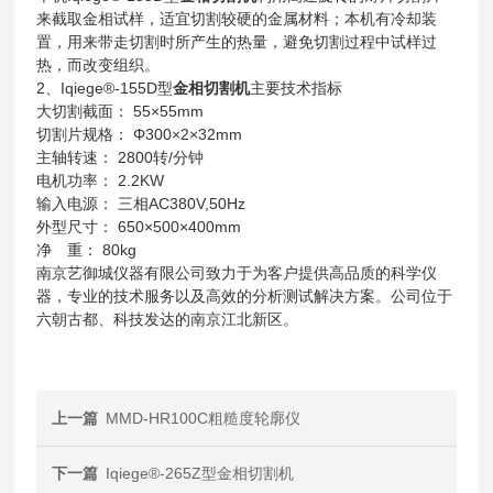
来截取金相试样，适宜切割较硬的金属材料；本机有冷却装
置，用来带走切割时所产生的热量，避免切割过程中试样过
热，而改变组织。
2、Iqiege®-155D型
金相切割机
主要技术指标
大切割截面： 55×55mm
切割片规格： Φ300×2×32mm
主轴转速： 2800转/分钟
电机功率： 2.2KW
输入电源： 三相AC380V,50Hz
外型尺寸： 650×500×400mm
净 重： 80kg
南京艺御城仪器有限公司致力于为客户提供高品质的科学仪
器，专业的技术服务以及高效的分析测试解决方案。公司位于
六朝古都、科技发达的南京江北新区。
上一篇
MMD-HR100C粗糙度轮廓仪
下一篇
Iqiege®-265Z型金相切割机