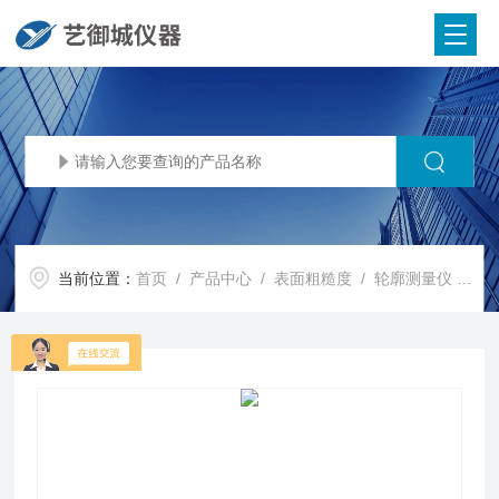
当前位置：
首页
/
产品中心
/
表面粗糙度
/
轮廓测量仪
/ C1710DX2轮廓度仪