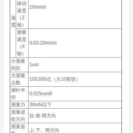
移动
10mm/s
速度
速
（Z
度
轴）
测量
速度
0.03-20mm/s
（X
轴）
小测量
1um
间距
大测量
100,000点（大10形状）
点数
测针半
0.025mmR
径
测量力
30mN以下
测量进
拉·推·两方向
给方向
测量姿
上·下、两方向