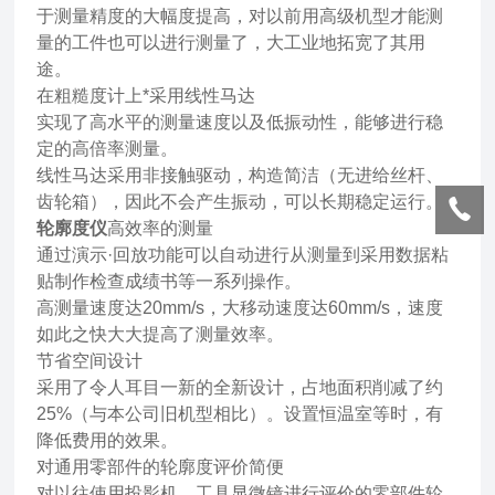
于测量精度的大幅度提高，对以前用高级机型才能测
量的工件也可以进行测量了，大工业地拓宽了其用
途。
在粗糙度计上*采用线性马达
实现了高水平的测量速度以及低振动性，能够进行稳
定的高倍率测量。
线性马达采用非接触驱动，构造简洁（无进给丝杆、
齿轮箱），因此不会产生振动，可以长期稳定运行。
轮廓度仪
高效率的测量
通过演示·回放功能可以自动进行从测量到采用数据粘
贴制作检查成绩书等一系列操作。
高测量速度达20mm/s，大移动速度达60mm/s，速度
如此之快大大提高了测量效率。
节省空间设计
采用了令人耳目一新的全新设计，占地面积削减了约
25%（与本公司旧机型相比）。设置恒温室等时，有
降低费用的效果。
对通用零部件的轮廓度评价简便
对以往使用投影机、工具显微镜进行评价的零部件轮