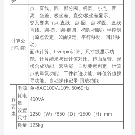
势
点、直线、圆、部分圆、椭圆、小点、距
离、坐差、极坐差、直交/极坐差显示、
交叉要素（点-直线、点­-圆、点-椭圆、直线-
直线、圆-圆、圆-椭圆、椭圆-椭圆）坐控制
（原点设定、X轴设定、平行移动、回转移
计算处
动）
理功能
面积计算、Overpin计算、尺寸线显示功
能、计算结果与设计值对比、镜面反转、形
状合成功能、宏功能、自动要素判定、计算
点的重复功能、工件轨迹功能、峰值谷值搜
寻功能、自动操作记录·回放功能
电源
单相AC100V±10% 50/60Hz
耗电
各
400VA
量
要
设置
素
1250（W）*850（D）*1500（H）mm
尺寸
质量
125kg