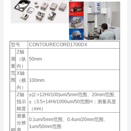
型号
CONTOURECORD1700DX
Z轴
测
（纵
50mm
量
向）
范
X轴
围
（横
100mm
向）
Z轴
±(2.+12HI/100)um/5mm范围、20mm范围、
指示
±（3.5+14HI/1000um/50范围H：测量高度
精度
（mm）
测量
0.1um/5mm范围、0.4um/20mm范围、
分辨
1um/50mm范围
精
率