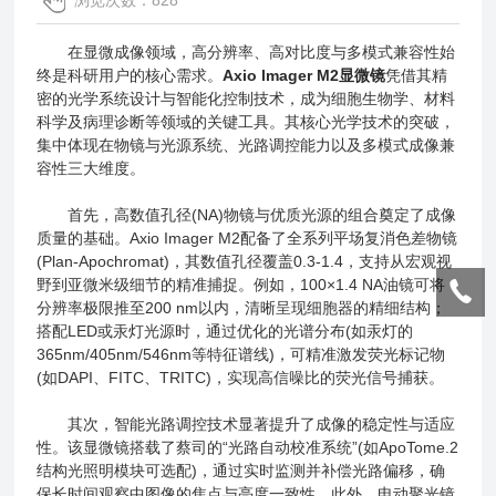
浏览次数：828
在显微成像领域，高分辨率、高对比度与多模式兼容性始
终是科研用户的核心需求。
Axio lmager M2显微镜
凭借其精
密的光学系统设计与智能化控制技术，成为细胞生物学、材料
科学及病理诊断等领域的关键工具。其核心光学技术的突破，
集中体现在物镜与光源系统、光路调控能力以及多模式成像兼
容性三大维度。
首先，高数值孔径(NA)物镜与优质光源的组合奠定了成像
质量的基础。Axio Imager M2配备了全系列平场复消色差物镜
(Plan-Apochromat)，其数值孔径覆盖0.3-1.4，支持从宏观视
野到亚微米级细节的精准捕捉。例如，100×1.4 NA油镜可将
分辨率极限推至200 nm以内，清晰呈现细胞器的精细结构；
搭配LED或汞灯光源时，通过优化的光谱分布(如汞灯的
365nm/405nm/546nm等特征谱线)，可精准激发荧光标记物
(如DAPI、FITC、TRITC)，实现高信噪比的荧光信号捕获。
其次，智能光路调控技术显著提升了成像的稳定性与适应
性。该显微镜搭载了蔡司的“光路自动校准系统”(如ApoTome.2
结构光照明模块可选配)，通过实时监测并补偿光路偏移，确
保长时间观察中图像的焦点与亮度一致性。此外，电动聚光镜