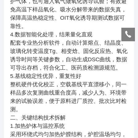
护气体，也可通入氧气做氧化诱导试验；有效避
免高温下样品氧化、吸水分解带来的数据失真，
保障高温热稳定性、OIT氧化诱导期测试数据可
靠性。
4.数据智能化处理，结果量化直观
配套专业热分析软件，自动计算熔点、结晶度、
玻璃化转变温度Tg、相变焓、固化反应热、氧化
诱导时间等关键参数，自动生成DSC曲线，数据
可导出存档，符合化工、医药质检溯源规范。
5.基线稳定性优异，重复性好
整机硬件优化校正，空载基线平直漂移小，同一
样品多次复测曲线重合度高，减少人为、环境带
来的试验误差，便于原料进厂质控、批次比对检
测。
二、关键结构技术拆解
1.加热炉体与温控系统
采用环绕式均匀加热炉膛结构，炉腔温场均匀，