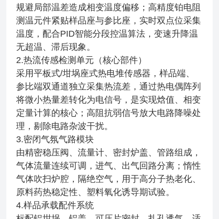
规避局部温差造成相变温度偏移；高精度铂电阻
测温元件紧贴样品座与参比座，实时双点位采集
温度，配合PID智能分段控温算法，变速升降温
无超温、滞后现象。
2.热流传感检测单元（核心部件）
采用平板式/坩埚座式热电堆传感器，样品端、
参比端双通道独立采集热流差，通过热电偶阵列
将微小热量差转化为电信号，是实现焓值、相变
定量计算的核心；高阻抗弱信号放大电路降噪处
理，剔除电路杂波干扰。
3.密闭气氛气路模块
由精密稳压阀、流量计、密封炉盖、管路组成，
气体流量连续可调，进气、出气回路分离；惰性
气体吹扫炉腔，隔绝空气，用于高分子热老化、
原料药热稳定性、塑料氧化诱导期试验。
4.样品承载配件系统
标配铝坩埚、铝盖，可压片密封、扎孔透气，适