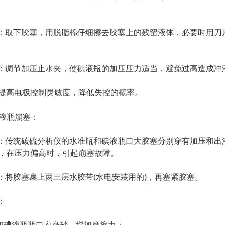
：取下胶塞，用脱脂棉仔细擦去胶塞上的残留液体，必要时用刀
：调节加压止水夹，使碘液瓶的加压压力适当，避免过高造成冲
高电极控制灵敏度，降低失控的概率。
液瓶崩塞：
：传统碳硫分析仪的水准瓶和碘液瓶口大胶塞分别穿有加压和出液
，在压力偏高时，引起崩塞故障。
：将胶塞裹上两三层水胶带(水电安装用的)，再塞紧胶塞。
：