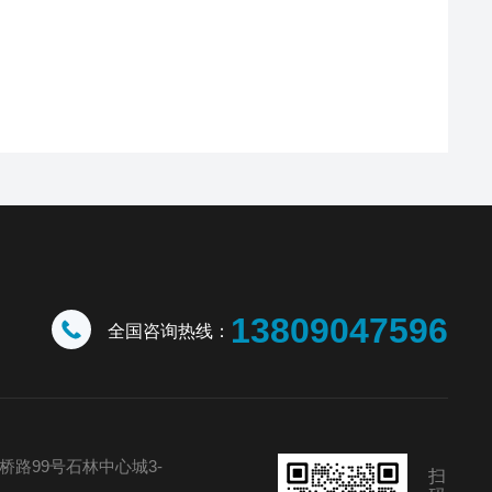
13809047596
全国咨询热线：
路99号石林中心城3-
扫